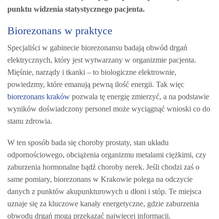
punktu widzenia statystycznego pacjenta.
Biorezonans w praktyce
Specjaliści w gabinecie biorezonansu badają obwód drgań
elektrycznych, który jest wytwarzany w organizmie pacjenta.
Mięśnie, narządy i tkanki – to biologiczne elektrownie,
powiedzmy, które emanują pewną ilość energii. Tak więc
biorezonans kraków
pozwala tę energię zmierzyć, a na podstawie
wyników doświadczony personel może wyciągnąć wnioski co do
stanu zdrowia.
W ten sposób bada się choroby prostaty, stan układu
odpornościowego, obciążenia organizmu metalami ciężkimi, czy
zaburzenia hormonalne bądź choroby nerek. Jeśli chodzi zaś o
same pomiary, biorezonans w Krakowie polega na odczycie
danych z punktów akupunkturowych u dłoni i stóp. Te miejsca
uznaje się za kluczowe kanały energetyczne, gdzie zaburzenia
obwodu drgań mogą przekazać najwięcej informacji.