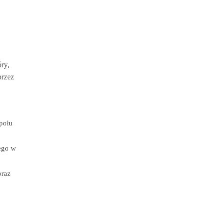
ry,
przez
połu
wego w
oraz