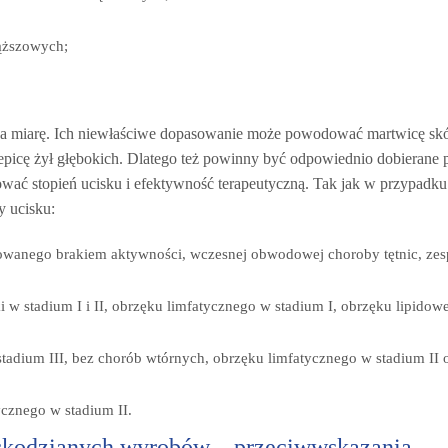
iąższowych;
 na miarę. Ich niewłaściwe dopasowanie może powodować martwicę skó
picę żył głębokich. Dlatego też powinny być odpowiednio dobierane 
asować stopień ucisku i efektywność terapeutyczną. Tak jak w przypadku
 ucisku:
owanego brakiem aktywności, wczesnej obwodowej choroby tętnic, zes
 w stadium I i II, obrzęku limfatycznego w stadium I, obrzęku lipido
tadium III, bez chorób wtórnych, obrzęku limfatycznego w stadium II 
cznego w stadium II.
askodzianych wyrobów – przeciwwskazania