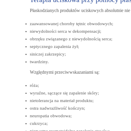
Płaskodzianych produktów uciskowych absolutnie ni
zaawansowanej choroby tętnic obwodowych;
niewydolności serca w dekompensacji;
obrzęku związanego z niewydolnością serca;
septycznego zapalenia żył;
siniczej zakrzepicy;
twardziny.
Względnymi przeciwwskazaniami są:
róża;
wyraźne, sączące się zapalenie skóry;
nietolerancja na materiał produktu;
ostra nadwrażliwość kończyn;
neuropatia obwodowa;
cukrzyca;
pierwotne reumatoidalne zapalenie stawów;