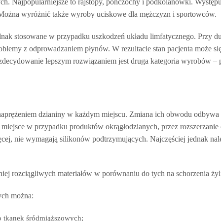
ch. Najpopularniejsze to rajstopy, pończochy i podkolanówki. Występ
. Można wyróżnić także wyroby uciskowe dla mężczyzn i sportowców.
dnak stosowane w przypadku uszkodzeń układu limfatycznego. Przy 
blemy z odprowadzaniem płynów. W rezultacie stan pacjenta może si
decydowanie lepszym rozwiązaniem jest druga kategoria wyrobów – 
 naprężeniem dzianiny w każdym miejscu. Zmiana ich obwodu odbywa 
to miejsce w przypadku produktów okrągłodzianych, przez rozszerzanie
ęcej, nie wymagają silikonów podtrzymujących. Najczęściej jednak nal
ej rozciągliwych materiałów w porównaniu do tych na schorzenia żyl
ych można:
o tkanek śródmiąższowych;