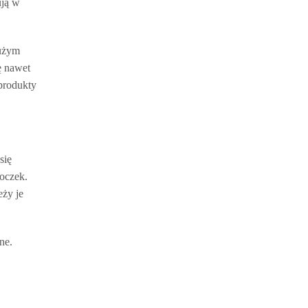
ują w
dużym
ę nawet
produkty
się
 oczek.
eży je
ne.