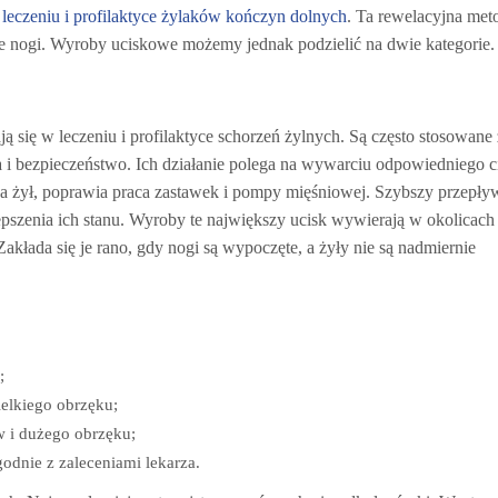
leczeniu i profilaktyce żylaków kończyn dolnych
. Ta rewelacyjna met
e nogi. Wyroby uciskowe możemy jednak podzielić na dwie kategorie.
 się w leczeniu i profilaktyce schorzeń żylnych. Są często stosowane 
 i bezpieczeństwo. Ich działanie polega na wywarciu odpowiedniego c
ica żył, poprawia praca zastawek i pompy mięśniowej. Szybszy przepły
szenia ich stanu. Wyroby te największy ucisk wywierają w okolicach 
kłada się je rano, gdy nogi są wypoczęte, a żyły nie są nadmiernie
;
elkiego obrzęku;
 i dużego obrzęku;
odnie z zaleceniami lekarza.