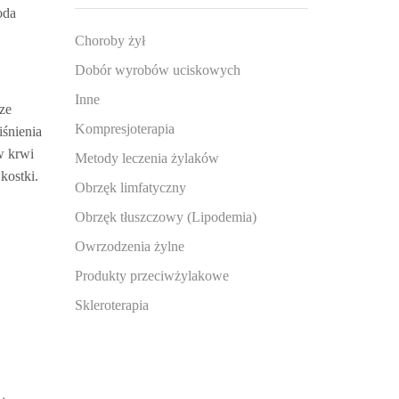
oda
Choroby żył
Dobór wyrobów uciskowych
Inne
ze
Kompresjoterapia
iśnienia
w krwi
Metody leczenia żylaków
kostki.
Obrzęk limfatyczny
Obrzęk tłuszczowy (Lipodemia)
Owrzodzenia żylne
Produkty przeciwżylakowe
Skleroterapia