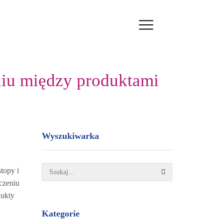
niu między produktami
Wyszukiwarka
topy i
SZUKAJ
czeniu
dukty
Kategorie