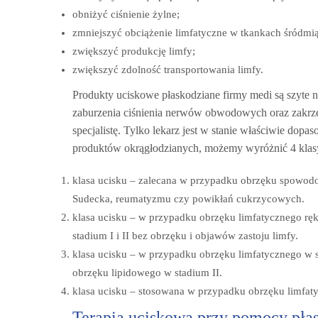
obniżyć ciśnienie żylne;
zmniejszyć obciążenie limfatyczne w tkankach śródm
zwiększyć produkcję limfy;
zwiększyć zdolność transportowania limfy.
Produkty uciskowe płaskodziane firmy medi są szyte
zaburzenia ciśnienia nerwów obwodowych oraz zakrze
specjalistę. Tylko lekarz jest w stanie właściwie dop
produktów okrągłodzianych, możemy wyróżnić 4 klasy
klasa ucisku – zalecana w przypadku obrzęku spowod
Sudecka, reumatyzmu czy powikłań cukrzycowych.
klasa ucisku – w przypadku obrzęku limfatycznego ręki
stadium I i II bez obrzęku i objawów zastoju limfy.
klasa ucisku – w przypadku obrzęku limfatycznego w s
obrzęku lipidowego w stadium II.
klasa ucisku – stosowana w przypadku obrzęku limfaty
Terapia uciskowa przy pomocy pł