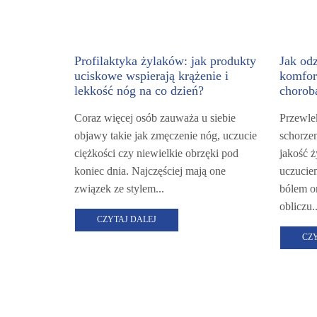
Profilaktyka żylaków: jak produkty
Jak od
uciskowe wspierają krążenie i
komfor
lekkość nóg na co dzień?
chorob
Coraz więcej osób zauważa u siebie
Przewle
objawy takie jak zmęczenie nóg, uczucie
schorzen
ciężkości czy niewielkie obrzęki pod
jakość ż
koniec dnia. Najczęściej mają one
uczucie
związek ze stylem...
bólem o
obliczu..
CZYTAJ DALEJ
CZ