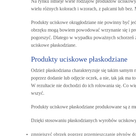
Na rynku istnieje wiele rodzajów produktów uciskowy
wielu różnych kolorach i wzorach, z palcami lub bez
Produkty uciskowe okrągłodziane nie powinny być je
obrzęku mogą bowiem powodować wrzynanie się i pro
pogorszyć. Dlatego w wypadku poważnych schorzeń z
uciskowe płaskodziane.
Produkty uciskowe płaskodziane
Odzież płaskodziana charakteryzuje się takim samym
poprzez dodanie lub odjęcie oczek, a nie, tak jak ma 
W rezultacie nie dochodzi do ich rolowania się. Co wi
wszyć.
Produkty uciskowe płaskodziane produkowane są z mni
Dzięki stosowaniu płaskodzianych wyrobów uciskow
zmniejszyć obrzęk poprzez przemieszczanie płynów d