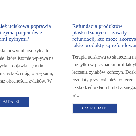
zież uciskowa poprawia
Refundacja produktów
t życia pacjentów z
płaskodzianych – zasady
ami żylnymi?
refundacji, kto może skorzys
jakie produkty są refundowa
kła niewydolność żylna to
Terapia uciskowa to skuteczna m
ie, które istotnie wpływa na
nie tylko w przypadku profilakty
ycia – objawia się m.in.
leczenia żylaków kończyn. Dosk
m ciężkości nóg, obrzękami,
rezultaty przynosi także w leczen
raz obecnością żylaków. W
uszkodzeń układu limfatycznego
.
w...
YTAJ DALEJ
CZYTAJ DALEJ