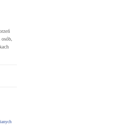
orzeń
 osób,
dkach